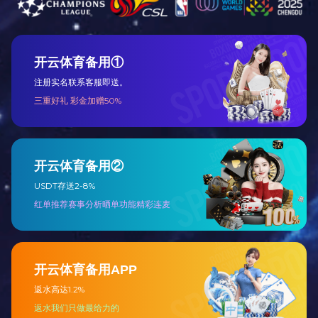
健康一体机PRS-1000A Plus
健康一体机PRS-1000A
该机的检测项目主要
1、自动检测项目 即
健康一体机PRS-900A
血脂、尿蛋白、尿潜血
健康一体机PRS-660A
2、手动输入项目 就
健康一体机PRS-620A
健康一体机PRS-600A
健康一体机PRS-X1
智能随访箱
智能随访箱A5系列
智能随访箱A3系列