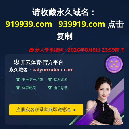
健康一体机