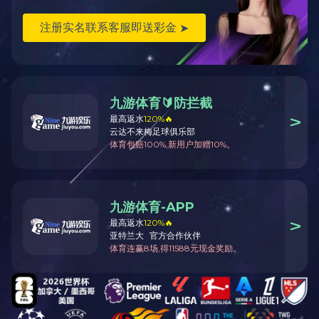
产品中心
泛亚体育_泛亚(中国
农村的医疗条件有限，
东普瑞森
便携式健康一
健康一体机
健康一体机PRS-3000A Plus
健康一体机PRS-2000A Plus
健康一体机PRS-2000A